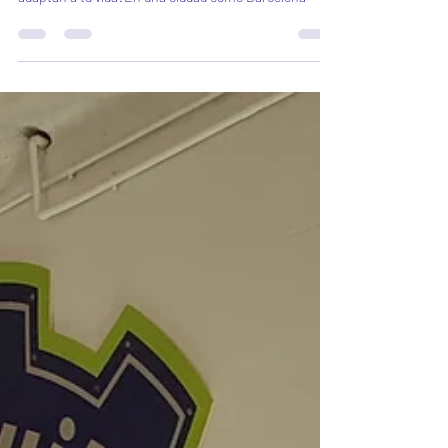
abarrotados o depender de horarios que no se
adaptan a tu vida?En una ciudad como Barcelona —
rápida, vibrante y en constante movimiento— tener
libertad de desplazamiento no es un lujo… es una
necesidad. Por eso, cada vez más personas están
optando por alquilar un coche o una moto como su
forma más práctica, flexible y cómoda de moverse por
la ciudad. Y si tú estás buscando una solución que te
dé independencia sin complicaciones, este a