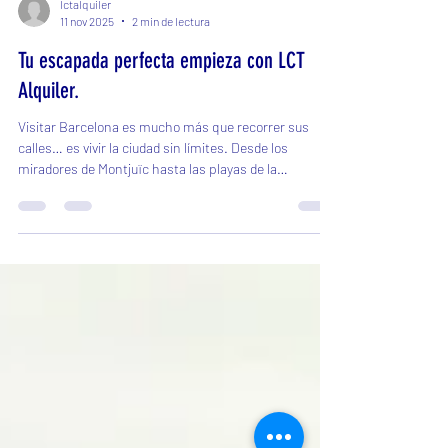
lctalquiler
11 nov 2025
2 min de lectura
Tu escapada perfecta empieza con LCT
Alquiler.
Visitar Barcelona es mucho más que recorrer sus
calles… es vivir la ciudad sin límites. Desde los
miradores de Montjuïc hasta las playas de la
Barceloneta, hay rincones que solo se disfrutan de
verdad cuando tienes tu propio medio de transporte.Y
ahí es donde entra el alquiler de coches y motos en
Barcelona, la opción perfecta para los que buscan
libertad, comodidad y ahorro durante su estancia.
Moverte sin depender del transporte público. El metro
y los buses están bien, per