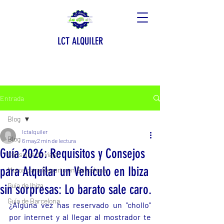
LCT ALQUILER
Entrada
Blog
lctalquiler
Blog
6 may
2 min de lectura
Guía 2026: Requisitos y Consejos
Consejos de viaje
para Alquilar un Vehículo en Ibiza
Motos para Reparto en Barcelona
Guía de Ibiza
sin sorpresas: Lo barato sale caro.
Guía de Barcelona
¿Alguna vez has reservado un "chollo" 
por internet y al llegar al mostrador te 