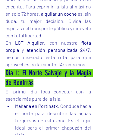
encanto. Para exprimir la isla al máximo 
en solo 72 horas, 
alquilar un coche
 es, sin 
duda, tu mejor decisión. Olvida las 
esperas del transporte público y muévete 
con total libertad.
En 
LCT Alquiler
, con nuestra 
flota 
propia
 y 
atención personalizada 24/7
, 
hemos diseñado esta ruta para que 
aproveches cada minuto. ¡Arrancamos!
Día 1: El Norte Salvaje y la Magia 
de Benirrás
El primer día toca conectar con la 
esencia más pura de la isla.
Mañana en Portinatx
: Conduce hacia 
el norte para descubrir las aguas 
turquesas de esta zona. Es el lugar 
ideal para el primer chapuzón del 
viaje.