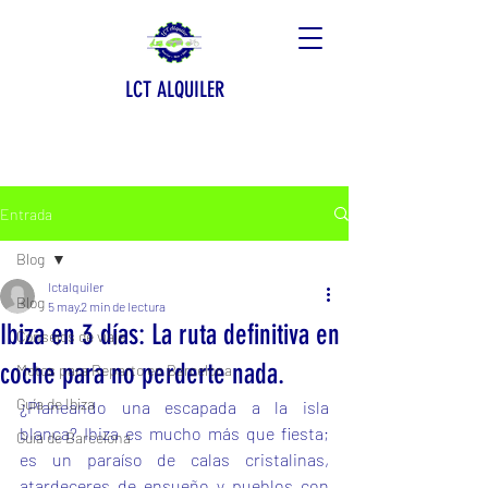
LCT ALQUILER
Entrada
Blog
lctalquiler
Blog
5 may
2 min de lectura
Ibiza en 3 días: La ruta definitiva en
Consejos de viaje
coche para no perderte nada.
Motos para Reparto en Barcelona
Guía de Ibiza
¿Planeando una escapada a la isla 
blanca? Ibiza es mucho más que fiesta; 
Guía de Barcelona
es un paraíso de calas cristalinas, 
atardeceres de ensueño y pueblos con 